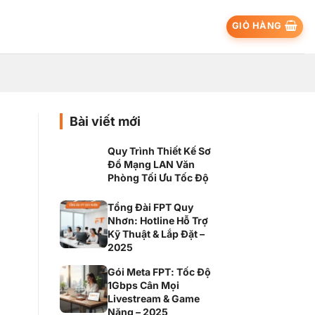
GIỎ HÀNG
Bài viết mới
Quy Trình Thiết Kế Sơ
Đồ Mạng LAN Văn
Phòng Tối Ưu Tốc Độ
Tổng Đài FPT Quy
Nhơn: Hotline Hỗ Trợ
Kỹ Thuật & Lắp Đặt –
2025
Gói Meta FPT: Tốc Độ
1Gbps Cân Mọi
Livestream & Game
Nặng – 2025