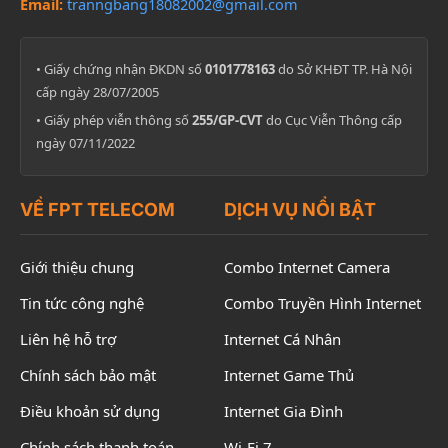
Email:
tranngbang18082002@gmail.com
• Giấy chứng nhận ĐKDN số
0101778163
do Sở KHĐT TP. Hà Nội
cấp ngày 28/07/2005
• Giấy phép viễn thông số
255/GP-CVT
do Cục Viễn Thông cấp
ngày 07/11/2022
VỀ FPT TELECOM
DỊCH VỤ NỔI BẬT
Giới thiệu chung
Combo Internet Camera
Tin tức công nghệ
Combo Truyền Hình Internet
Liên hệ hỗ trợ
Internet Cá Nhân
Chính sách bảo mật
Internet Game Thủ
Điều khoản sử dụng
Internet Gia Đình
Chính sách thanh toán
Wi-Fi 7