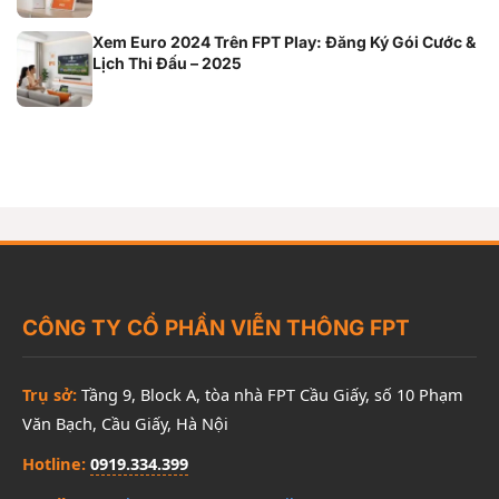
Xem Euro 2024 Trên FPT Play: Đăng Ký Gói Cước &
Lịch Thi Đấu – 2025
CÔNG TY CỔ PHẦN VIỄN THÔNG FPT
Trụ sở:
Tầng 9, Block A, tòa nhà FPT Cầu Giấy, số 10 Phạm
Văn Bạch, Cầu Giấy, Hà Nội
Hotline:
0919.334.399