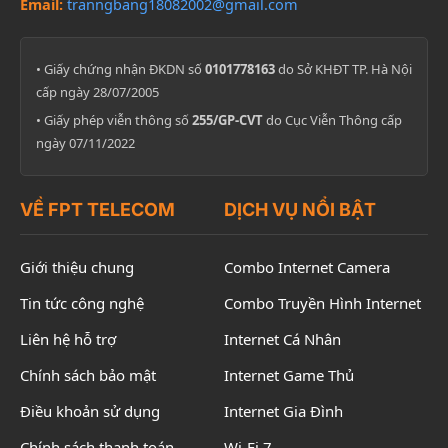
Email:
tranngbang18082002@gmail.com
• Giấy chứng nhận ĐKDN số
0101778163
do Sở KHĐT TP. Hà Nội
cấp ngày 28/07/2005
• Giấy phép viễn thông số
255/GP-CVT
do Cục Viễn Thông cấp
ngày 07/11/2022
VỀ FPT TELECOM
DỊCH VỤ NỔI BẬT
Giới thiệu chung
Combo Internet Camera
Tin tức công nghệ
Combo Truyền Hình Internet
Liên hệ hỗ trợ
Internet Cá Nhân
Chính sách bảo mật
Internet Game Thủ
Điều khoản sử dụng
Internet Gia Đình
Chính sách thanh toán
Wi-Fi 7