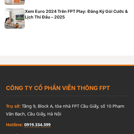
Xem Euro 2024 Trên FPT Play: Đăng Ký Gói Cước &
Lịch Thi Đấu – 2025
CÔNG TY CỔ PHẦN VIỄN THÔNG FPT
Trụ sở:
Tầng 9, Block A, tòa nhà FPT Cầu Giấy, số 10 Phạm
Văn Bạch, Cầu Giấy, Hà Nội
Hotline:
0919.334.399