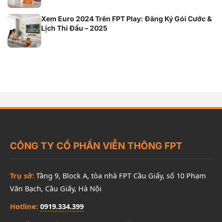
Xem Euro 2024 Trên FPT Play: Đăng Ký Gói Cước &
Lịch Thi Đấu – 2025
CÔNG TY CỔ PHẦN VIỄN THÔNG FPT
Trụ sở:
Tầng 9, Block A, tòa nhà FPT Cầu Giấy, số 10 Phạm
Văn Bạch, Cầu Giấy, Hà Nội
Hotline:
0919.334.399