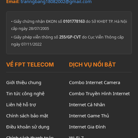
Email:
tranngbang18082002@gmail.com
• Giấy chứng nhận ĐKDN số
0101778163
do Sở KHĐT TP. Hà Nội
cấp ngày 28/07/2005
• Giấy phép viễn thông số
255/GP-CVT
do Cục Viễn Thông cấp
ngày 07/11/2022
VỀ FPT TELECOM
DỊCH VỤ NỔI BẬT
Giới thiệu chung
Combo Internet Camera
Tin tức công nghệ
Combo Truyền Hình Internet
Liên hệ hỗ trợ
Internet Cá Nhân
Chính sách bảo mật
Internet Game Thủ
Điều khoản sử dụng
Internet Gia Đình
Chính sách thanh toán
Wi-Fi 7