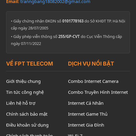
Email:
tranngbang18082002@gmail.com
• Giấy chứng nhận ĐKDN số
0101778163
do Sở KHĐT TP. Hà Nội
cấp ngày 28/07/2005
• Giấy phép viễn thông số
255/GP-CVT
do Cục Viễn Thông cấp
ngày 07/11/2022
VỀ FPT TELECOM
DỊCH VỤ NỔI BẬT
Giới thiệu chung
Combo Internet Camera
Tin tức công nghệ
Combo Truyền Hình Internet
Liên hệ hỗ trợ
Internet Cá Nhân
Chính sách bảo mật
Internet Game Thủ
Điều khoản sử dụng
Internet Gia Đình
Chính sách thanh toán
Wi-Fi 7