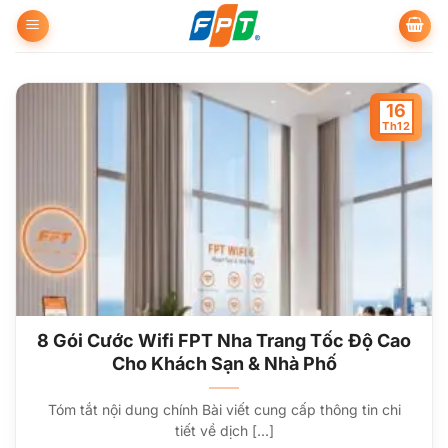
Bỏ
qua
nội
dung
16
Th12
8 Gói Cước Wifi FPT Nha Trang Tốc Độ Cao
Cho Khách Sạn & Nhà Phố
Tóm tắt nội dung chính Bài viết cung cấp thông tin chi
tiết về dịch [...]