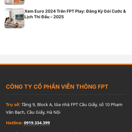
Xem Euro 2024 Trên FPT Play: Đăng Ký Gói Cước &
Lịch Thi Đấu – 2025
CÔNG TY CỔ PHẦN VIỄN THÔNG FPT
Trụ sở:
Tầng 9, Block A, tòa nhà FPT Cầu Giấy, số 10 Phạm
Văn Bạch, Cầu Giấy, Hà Nội
Hotline:
0919.334.399