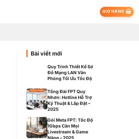
GIỎ HÀNG
Bài viết mới
Quy Trình Thiết Kế Sơ
Đồ Mạng LAN Văn
Phòng Tối Ưu Tốc Độ
Tổng Đài FPT Quy
Nhơn: Hotline Hỗ Trợ
Kỹ Thuật & Lắp Đặt –
2025
Gói Meta FPT: Tốc Độ
1Gbps Cân Mọi
Livestream & Game
Nặng – 2025