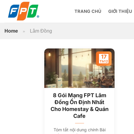
Bỏ
qua
TRANG CHỦ
GIỚI THIỆU
nội
dung
Home
Lâm Đồng
»
17
Th12
8 Gói Mạng FPT Lâm
Đồng Ổn Định Nhất
Cho Homestay & Quán
Cafe
Tóm tắt nội dung chính Bài