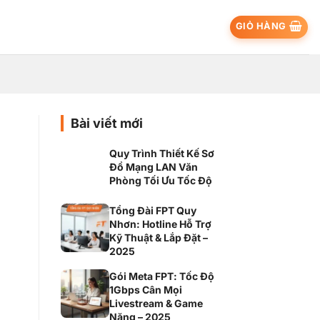
GIỎ HÀNG
Bài viết mới
Quy Trình Thiết Kế Sơ
Đồ Mạng LAN Văn
Phòng Tối Ưu Tốc Độ
Tổng Đài FPT Quy
Nhơn: Hotline Hỗ Trợ
Kỹ Thuật & Lắp Đặt –
2025
Gói Meta FPT: Tốc Độ
1Gbps Cân Mọi
Livestream & Game
Nặng – 2025