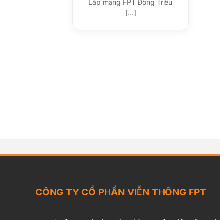
Lắp mạng FPT Đông Triều
[...]
CÔNG TY CỔ PHẦN VIỄN THÔNG FPT