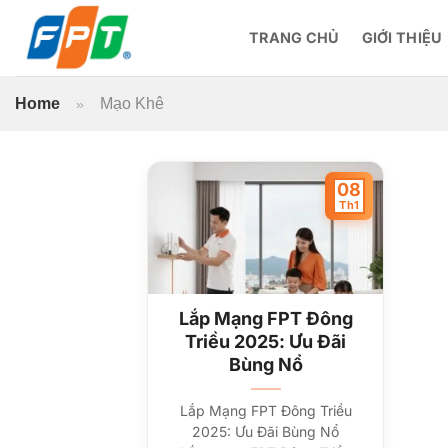
Bỏ
qua
TRANG CHỦ
GIỚI THIỆU
nội
dung
Home
Mạo Khê
»
08
Th1
Lắp Mạng FPT Đông
Triều 2025: Ưu Đãi
Bùng Nổ
Lắp Mạng FPT Đông Triều
2025: Ưu Đãi Bùng Nổ