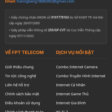
Email:
tranngbang18082002@gmail.com
• Giấy chứng nhận ĐKDN số
0101778163
do Sở KHĐT TP. Hà Nội
cấp ngày 28/07/2005
• Giấy phép viễn thông số
255/GP-CVT
do Cục Viễn Thông cấp
ngày 07/11/2022
VỀ FPT TELECOM
DỊCH VỤ NỔI BẬT
Giới thiệu chung
Combo Internet Camera
Tin tức công nghệ
Combo Truyền Hình Internet
Liên hệ hỗ trợ
Internet Cá Nhân
Chính sách bảo mật
Internet Game Thủ
Điều khoản sử dụng
Internet Gia Đình
Chính sách thanh toán
Wi-Fi 7