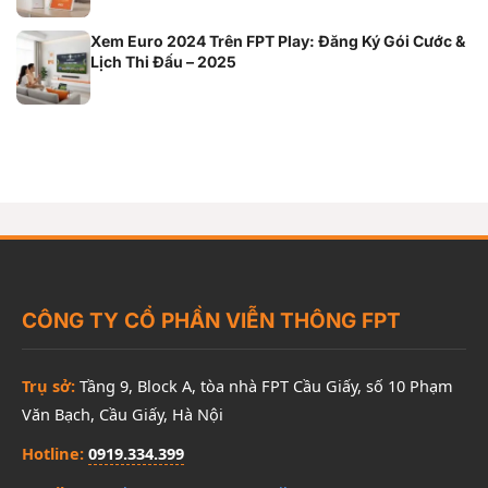
Xem Euro 2024 Trên FPT Play: Đăng Ký Gói Cước &
Lịch Thi Đấu – 2025
CÔNG TY CỔ PHẦN VIỄN THÔNG FPT
Trụ sở:
Tầng 9, Block A, tòa nhà FPT Cầu Giấy, số 10 Phạm
Văn Bạch, Cầu Giấy, Hà Nội
Hotline:
0919.334.399