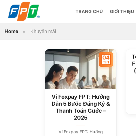
Bỏ
qua
TRANG CHỦ
GIỚI THIỆU
nội
dung
Home
Khuyến mãi
»
T
04
Th1
F
Ví Foxpay FPT: Hướng
Dẫn 5 Bước Đăng Ký &
Thanh Toán Cước –
2025
Ví Foxpay FPT: Hướng