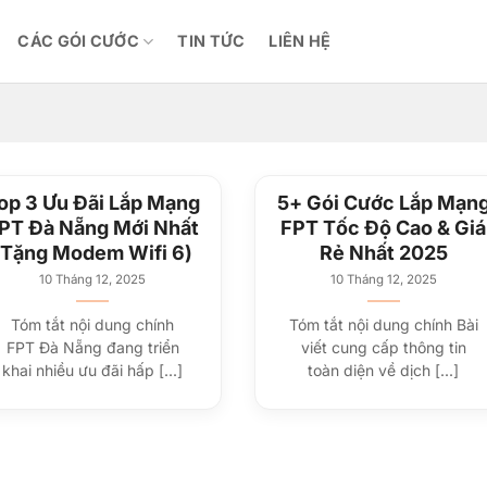
CÁC GÓI CƯỚC
TIN TỨC
LIÊN HỆ
op 3 Ưu Đãi Lắp Mạng
5+ Gói Cước Lắp Mạn
PT Đà Nẵng Mới Nhất
FPT Tốc Độ Cao & Giá
(Tặng Modem Wifi 6)
Rẻ Nhất 2025
10 Tháng 12, 2025
10 Tháng 12, 2025
Tóm tắt nội dung chính
Tóm tắt nội dung chính Bài
FPT Đà Nẵng đang triển
viết cung cấp thông tin
khai nhiều ưu đãi hấp [...]
toàn diện về dịch [...]