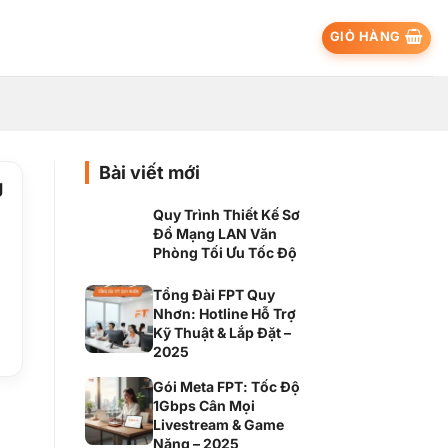
GIỎ HÀNG
Bài viết mới
g
Quy Trình Thiết Kế Sơ
Đồ Mạng LAN Văn
Phòng Tối Ưu Tốc Độ
Tổng Đài FPT Quy
Nhơn: Hotline Hỗ Trợ
Kỹ Thuật & Lắp Đặt –
2025
Gói Meta FPT: Tốc Độ
1Gbps Cân Mọi
Livestream & Game
Nặng – 2025