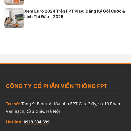
Xem Euro 2024 Trên FPT Play: Đăng Ký Gói Cước &
Lịch Thi Đấu – 2025
CÔNG TY CỔ PHẦN VIỄN THÔNG FPT
Trụ sở:
Tầng 9, Block A, tòa nhà FPT Cầu Giấy, số 10 Phạm
Văn Bạch, Cầu Giấy, Hà Nội
Hotline:
0919.334.399