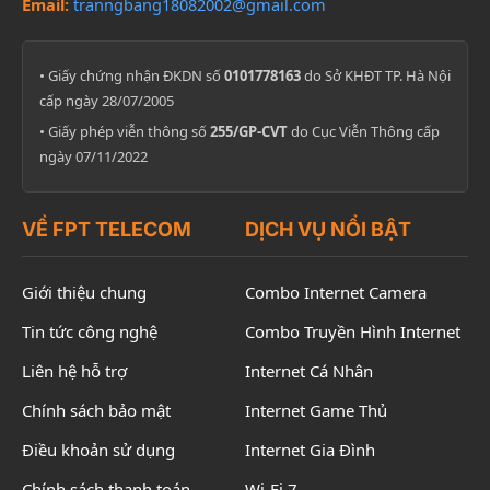
Email:
tranngbang18082002@gmail.com
• Giấy chứng nhận ĐKDN số
0101778163
do Sở KHĐT TP. Hà Nội
cấp ngày 28/07/2005
• Giấy phép viễn thông số
255/GP-CVT
do Cục Viễn Thông cấp
ngày 07/11/2022
VỀ FPT TELECOM
DỊCH VỤ NỔI BẬT
Giới thiệu chung
Combo Internet Camera
Tin tức công nghệ
Combo Truyền Hình Internet
Liên hệ hỗ trợ
Internet Cá Nhân
Chính sách bảo mật
Internet Game Thủ
Điều khoản sử dụng
Internet Gia Đình
Chính sách thanh toán
Wi-Fi 7