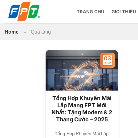
Bỏ
qua
TRANG CHỦ
GIỚI THIỆU
nội
dung
Home
Quà tặng
»
03
Th2
Tổng Hợp Khuyến Mãi
Lắp Mạng FPT Mới
Nhất: Tặng Modem & 2
Tháng Cước – 2025
Tổng Hợp Khuyến Mãi Lắp