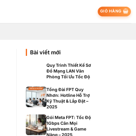
GIỎ HÀNG
Bài viết mới
Quy Trình Thiết Kế Sơ
Đồ Mạng LAN Văn
Phòng Tối Ưu Tốc Độ
Tổng Đài FPT Quy
Nhơn: Hotline Hỗ Trợ
Kỹ Thuật & Lắp Đặt –
2025
Gói Meta FPT: Tốc Độ
1Gbps Cân Mọi
Livestream & Game
Nặng – 2025