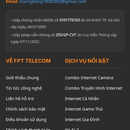
Email:
tranngbang18082002@gmail.com
• Giấy chứng nhận ĐKDN số
0101778163
do Sở KHĐT TP. Hà Nội
cấp ngày 28/07/2005
• Giấy phép viễn thông số
255/GP-CVT
do Cục Viễn Thông cấp
ngày 07/11/2022
VỀ FPT TELECOM
DỊCH VỤ NỔI BẬT
Giới thiệu chung
Combo Internet Camera
Tin tức công nghệ
Combo Truyền Hình Internet
Liên hệ hỗ trợ
Internet Cá Nhân
Chính sách bảo mật
Internet Game Thủ
Điều khoản sử dụng
Internet Gia Đình
Chính sách thanh toán
Wi-Fi 7