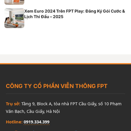
Xem Euro 2024 Trên FPT Play: Đăng Ký Gói Cước &
Lịch Thi Đấu – 2025
CÔNG TY CỔ PHẦN VIỄN THÔNG FPT
Trụ sở:
Tầng 9, Block A, tòa nhà FPT Cầu Giấy, số 10 Phạm
Văn Bạch, Cầu Giấy, Hà Nội
Hotline:
0919.334.399