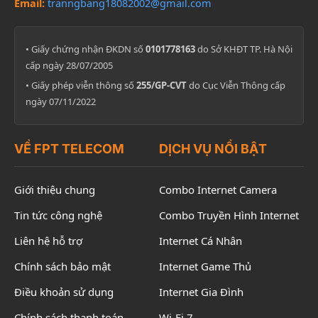
Email:
tranngbang18082002@gmail.com
• Giấy chứng nhận ĐKDN số
0101778163
do Sở KHĐT TP. Hà Nội
cấp ngày 28/07/2005
• Giấy phép viễn thông số
255/GP-CVT
do Cục Viễn Thông cấp
ngày 07/11/2022
VỀ FPT TELECOM
DỊCH VỤ NỔI BẬT
Giới thiệu chung
Combo Internet Camera
Tin tức công nghệ
Combo Truyền Hình Internet
Liên hệ hỗ trợ
Internet Cá Nhân
Chính sách bảo mật
Internet Game Thủ
Điều khoản sử dụng
Internet Gia Đình
Chính sách thanh toán
Wi-Fi 7