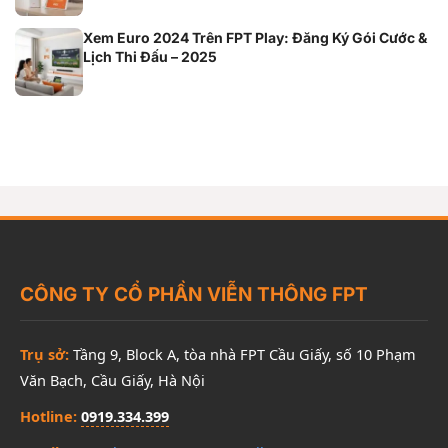
Xem Euro 2024 Trên FPT Play: Đăng Ký Gói Cước &
Lịch Thi Đấu – 2025
CÔNG TY CỔ PHẦN VIỄN THÔNG FPT
Trụ sở:
Tầng 9, Block A, tòa nhà FPT Cầu Giấy, số 10 Phạm
Văn Bạch, Cầu Giấy, Hà Nội
Hotline:
0919.334.399