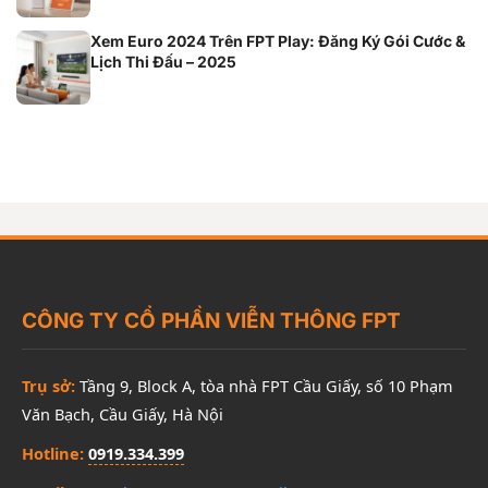
Xem Euro 2024 Trên FPT Play: Đăng Ký Gói Cước &
Lịch Thi Đấu – 2025
CÔNG TY CỔ PHẦN VIỄN THÔNG FPT
Trụ sở:
Tầng 9, Block A, tòa nhà FPT Cầu Giấy, số 10 Phạm
Văn Bạch, Cầu Giấy, Hà Nội
Hotline:
0919.334.399