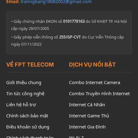
Email:
tranngbang18082002@gmail.com
• Giấy chứng nhận ĐKDN số
0101778163
do Sở KHĐT TP. Hà Nội
cấp ngày 28/07/2005
• Giấy phép viễn thông số
255/GP-CVT
do Cục Viễn Thông cấp
ngày 07/11/2022
VỀ FPT TELECOM
DỊCH VỤ NỔI BẬT
Giới thiệu chung
Combo Internet Camera
Tin tức công nghệ
Combo Truyền Hình Internet
Liên hệ hỗ trợ
Internet Cá Nhân
Chính sách bảo mật
Internet Game Thủ
Điều khoản sử dụng
Internet Gia Đình
Chính sách thanh toán
Wi-Fi 7