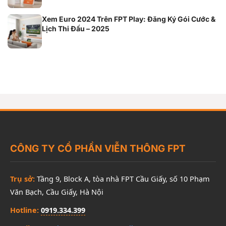
Xem Euro 2024 Trên FPT Play: Đăng Ký Gói Cước &
Lịch Thi Đấu – 2025
CÔNG TY CỔ PHẦN VIỄN THÔNG FPT
Trụ sở:
Tầng 9, Block A, tòa nhà FPT Cầu Giấy, số 10 Phạm
Văn Bạch, Cầu Giấy, Hà Nội
Hotline:
0919.334.399