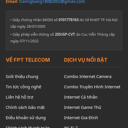
Email:
tranngbang18082002@gmail.com
• Giấy chứng nhận ĐKDN số
0101778163
do Sở KHĐT TP. Hà Nội
cấp ngày 28/07/2005
• Giấy phép viễn thông số
255/GP-CVT
do Cục Viễn Thông cấp
ngày 07/11/2022
VỀ FPT TELECOM
DỊCH VỤ NỔI BẬT
Giới thiệu chung
Combo Internet Camera
Tin tức công nghệ
Combo Truyền Hình Internet
Liên hệ hỗ trợ
Internet Cá Nhân
Chính sách bảo mật
Internet Game Thủ
Điều khoản sử dụng
Internet Gia Đình
Chính sách thanh toán
Wi-Fi 7