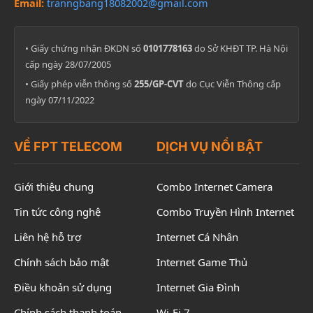
Email:
tranngbang18082002@gmail.com
• Giấy chứng nhận ĐKDN số
0101778163
do Sở KHĐT TP. Hà Nội
cấp ngày 28/07/2005
• Giấy phép viễn thông số
255/GP-CVT
do Cục Viễn Thông cấp
ngày 07/11/2022
VỀ FPT TELECOM
DỊCH VỤ NỔI BẬT
Giới thiệu chung
Combo Internet Camera
Tin tức công nghệ
Combo Truyền Hình Internet
Liên hệ hỗ trợ
Internet Cá Nhân
Chính sách bảo mật
Internet Game Thủ
Điều khoản sử dụng
Internet Gia Đình
Chính sách thanh toán
Wi-Fi 7