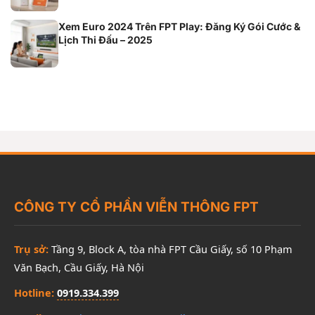
Xem Euro 2024 Trên FPT Play: Đăng Ký Gói Cước &
Lịch Thi Đấu – 2025
CÔNG TY CỔ PHẦN VIỄN THÔNG FPT
Trụ sở:
Tầng 9, Block A, tòa nhà FPT Cầu Giấy, số 10 Phạm
Văn Bạch, Cầu Giấy, Hà Nội
Hotline:
0919.334.399