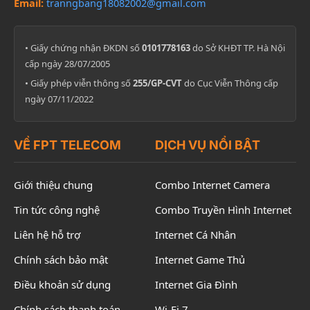
Email:
tranngbang18082002@gmail.com
• Giấy chứng nhận ĐKDN số
0101778163
do Sở KHĐT TP. Hà Nội
cấp ngày 28/07/2005
• Giấy phép viễn thông số
255/GP-CVT
do Cục Viễn Thông cấp
ngày 07/11/2022
VỀ FPT TELECOM
DỊCH VỤ NỔI BẬT
Giới thiệu chung
Combo Internet Camera
Tin tức công nghệ
Combo Truyền Hình Internet
Liên hệ hỗ trợ
Internet Cá Nhân
Chính sách bảo mật
Internet Game Thủ
Điều khoản sử dụng
Internet Gia Đình
Chính sách thanh toán
Wi-Fi 7