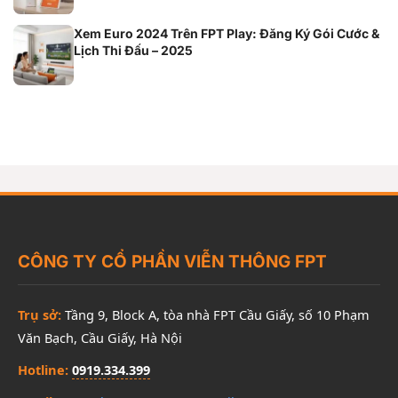
Xem Euro 2024 Trên FPT Play: Đăng Ký Gói Cước &
Lịch Thi Đấu – 2025
CÔNG TY CỔ PHẦN VIỄN THÔNG FPT
Trụ sở:
Tầng 9, Block A, tòa nhà FPT Cầu Giấy, số 10 Phạm
Văn Bạch, Cầu Giấy, Hà Nội
Hotline:
0919.334.399