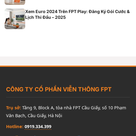
Xem Euro 2024 Trên FPT Play: Đăng Ký Gói Cước &
Lịch Thi Đấu – 2025
CÔNG TY CỔ PHẦN VIỄN THÔNG FPT
Trụ sở:
Tầng 9, Block A, tòa nhà FPT Cầu Giấy, số 10 Phạm
Văn Bạch, Cầu Giấy, Hà Nội
Hotline:
0919.334.399