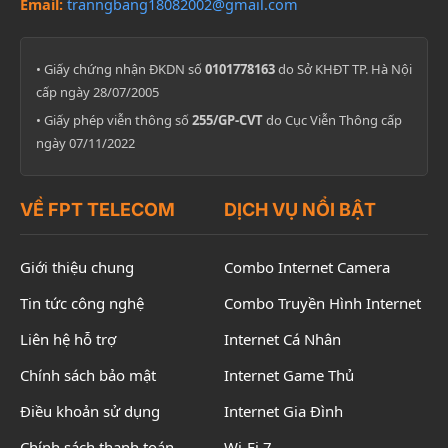
Email:
tranngbang18082002@gmail.com
• Giấy chứng nhận ĐKDN số
0101778163
do Sở KHĐT TP. Hà Nội
cấp ngày 28/07/2005
• Giấy phép viễn thông số
255/GP-CVT
do Cục Viễn Thông cấp
ngày 07/11/2022
VỀ FPT TELECOM
DỊCH VỤ NỔI BẬT
Giới thiệu chung
Combo Internet Camera
Tin tức công nghệ
Combo Truyền Hình Internet
Liên hệ hỗ trợ
Internet Cá Nhân
Chính sách bảo mật
Internet Game Thủ
Điều khoản sử dụng
Internet Gia Đình
Chính sách thanh toán
Wi-Fi 7