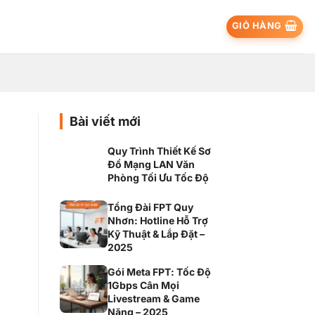
GIỎ HÀNG
Bài viết mới
Quy Trình Thiết Kế Sơ
Đồ Mạng LAN Văn
Phòng Tối Ưu Tốc Độ
Tổng Đài FPT Quy
Nhơn: Hotline Hỗ Trợ
Kỹ Thuật & Lắp Đặt –
2025
Gói Meta FPT: Tốc Độ
1Gbps Cân Mọi
Livestream & Game
Nặng – 2025