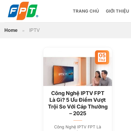
Bỏ
qua
TRANG CHỦ
GIỚI THIỆU
nội
dung
Home
IPTV
»
05
Th2
Công Nghệ IPTV FPT
Là Gì? 5 Ưu Điểm Vượt
Trội So Với Cáp Thường
– 2025
Công Nghệ IPTV FPT Là