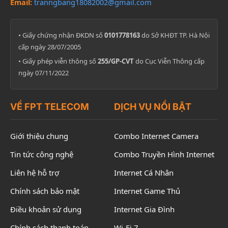
Email:
tranngbang18082002@gmail.com
• Giấy chứng nhận ĐKDN số
0101778163
do Sở KHĐT TP. Hà Nội
cấp ngày 28/07/2005
• Giấy phép viễn thông số
255/GP-CVT
do Cục Viễn Thông cấp
ngày 07/11/2022
VỀ FPT TELECOM
DỊCH VỤ NỔI BẬT
Giới thiệu chung
Combo Internet Camera
Tin tức công nghệ
Combo Truyền Hình Internet
Liên hệ hỗ trợ
Internet Cá Nhân
Chính sách bảo mật
Internet Game Thủ
Điều khoản sử dụng
Internet Gia Đình
Chính sách thanh toán
Wi-Fi 7