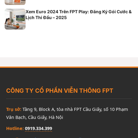
Xem Euro 2024 Trên FPT Play: Đăng Ký Gói Cước &
Lịch Thi Đấu – 2025
CÔNG TY CỔ PHẦN VIỄN THÔNG FPT
Trụ sở:
Tầng 9, Block A, tòa nhà FPT Cầu Giấy, số 10 Phạm
Văn Bạch, Cầu Giấy, Hà Nội
Hotline:
0919.334.399