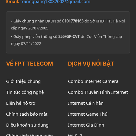
Email:
tranngbang18082002@gmail.com
• Giấy chứng nhận ĐKDN số
0101778163
do Sở KHĐT TP. Hà Nội
cấp ngày 28/07/2005
• Giấy phép viễn thông số
255/GP-CVT
do Cục Viễn Thông cấp
ngày 07/11/2022
VỀ FPT TELECOM
DỊCH VỤ NỔI BẬT
Giới thiệu chung
Combo Internet Camera
Tin tức công nghệ
Combo Truyền Hình Internet
Liên hệ hỗ trợ
Internet Cá Nhân
Chính sách bảo mật
Internet Game Thủ
Điều khoản sử dụng
Internet Gia Đình
Chính sách thanh toán
Wi-Fi 7