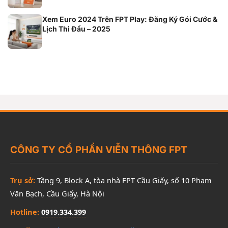
Xem Euro 2024 Trên FPT Play: Đăng Ký Gói Cước &
Lịch Thi Đấu – 2025
CÔNG TY CỔ PHẦN VIỄN THÔNG FPT
Trụ sở:
Tầng 9, Block A, tòa nhà FPT Cầu Giấy, số 10 Phạm
Văn Bạch, Cầu Giấy, Hà Nội
Hotline:
0919.334.399