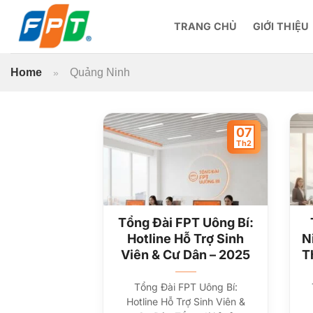
Bỏ
qua
TRANG CHỦ
GIỚI THIỆU
nội
dung
Home
Quảng Ninh
»
07
Th2
Tổng Đài FPT Uông Bí:
Hotline Hỗ Trợ Sinh
N
Viên & Cư Dân – 2025
T
Tổng Đài FPT Uông Bí:
Hotline Hỗ Trợ Sinh Viên &