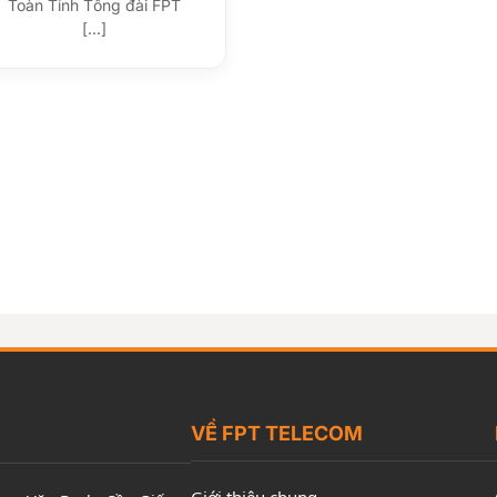
Toàn Tỉnh Tổng đài FPT
[...]
VỀ FPT TELECOM