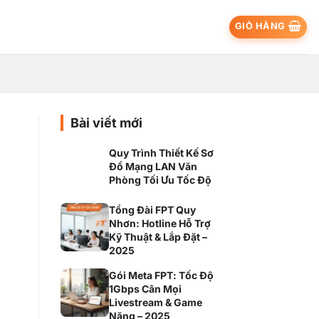
GIỎ HÀNG
Bài viết mới
Quy Trình Thiết Kế Sơ
Đồ Mạng LAN Văn
Phòng Tối Ưu Tốc Độ
Tổng Đài FPT Quy
Nhơn: Hotline Hỗ Trợ
Kỹ Thuật & Lắp Đặt –
2025
Gói Meta FPT: Tốc Độ
1Gbps Cân Mọi
Livestream & Game
Nặng – 2025