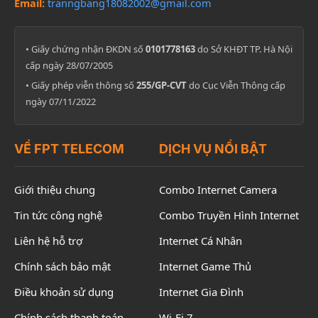
Email:
tranngbang18082002@gmail.com
• Giấy chứng nhận ĐKDN số
0101778163
do Sở KHĐT TP. Hà Nội
cấp ngày 28/07/2005
• Giấy phép viễn thông số
255/GP-CVT
do Cục Viễn Thông cấp
ngày 07/11/2022
VỀ FPT TELECOM
DỊCH VỤ NỔI BẬT
Giới thiệu chung
Combo Internet Camera
Tin tức công nghệ
Combo Truyền Hình Internet
Liên hệ hỗ trợ
Internet Cá Nhân
Chính sách bảo mật
Internet Game Thủ
Điều khoản sử dụng
Internet Gia Đình
Chính sách thanh toán
Wi-Fi 7