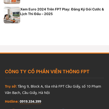
Xem Euro 2024 Trên FPT Play: Đăng Ký Gói Cước &
Lịch Thi Đấu – 2025
CÔNG TY CỔ PHẦN VIỄN THÔNG FPT
Trụ sở:
Tầng 9, Block A, tòa nhà FPT Cầu Giấy, số 10 Phạm
Văn Bạch, Cầu Giấy, Hà Nội
Hotline:
0919.334.399