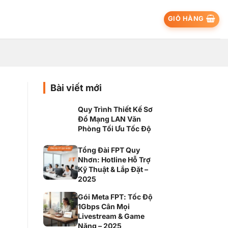
GIỎ HÀNG
Bài viết mới
Quy Trình Thiết Kế Sơ
Đồ Mạng LAN Văn
Phòng Tối Ưu Tốc Độ
Tổng Đài FPT Quy
Nhơn: Hotline Hỗ Trợ
Kỹ Thuật & Lắp Đặt –
2025
Gói Meta FPT: Tốc Độ
1Gbps Cân Mọi
Livestream & Game
Nặng – 2025