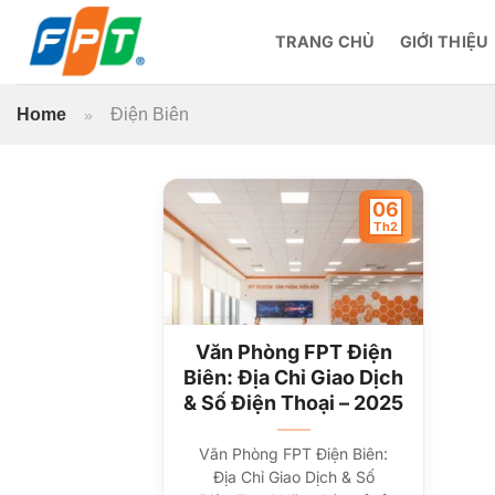
Bỏ
qua
TRANG CHỦ
GIỚI THIỆU
nội
dung
Home
Điện Biên
»
06
Th2
Văn Phòng FPT Điện
Biên: Địa Chỉ Giao Dịch
& Số Điện Thoại – 2025
Văn Phòng FPT Điện Biên:
Địa Chỉ Giao Dịch & Số