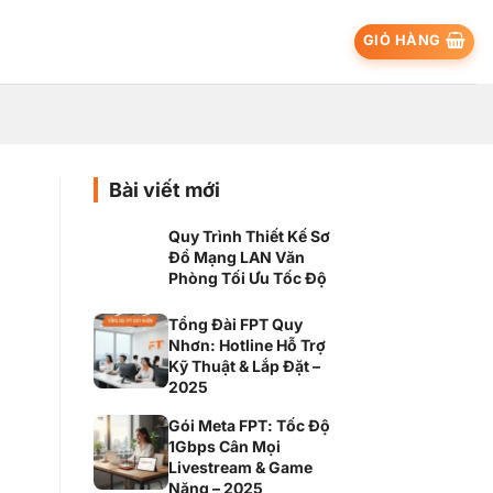
GIỎ HÀNG
Bài viết mới
Quy Trình Thiết Kế Sơ
Đồ Mạng LAN Văn
Phòng Tối Ưu Tốc Độ
Tổng Đài FPT Quy
Nhơn: Hotline Hỗ Trợ
Kỹ Thuật & Lắp Đặt –
2025
Gói Meta FPT: Tốc Độ
1Gbps Cân Mọi
Livestream & Game
Nặng – 2025