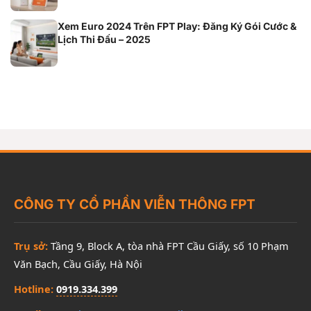
Xem Euro 2024 Trên FPT Play: Đăng Ký Gói Cước &
Lịch Thi Đấu – 2025
CÔNG TY CỔ PHẦN VIỄN THÔNG FPT
Trụ sở:
Tầng 9, Block A, tòa nhà FPT Cầu Giấy, số 10 Phạm
Văn Bạch, Cầu Giấy, Hà Nội
Hotline:
0919.334.399