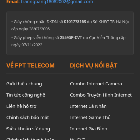
Email:
tranngbang18082002@gmail.com
• Giấy chứng nhận ĐKDN số
0101778163
do Sở KHĐT TP. Hà Nội
cấp ngày 28/07/2005
• Giấy phép viễn thông số
255/GP-CVT
do Cục Viễn Thông cấp
ngày 07/11/2022
VỀ FPT TELECOM
DỊCH VỤ NỔI BẬT
Giới thiệu chung
Combo Internet Camera
Tin tức công nghệ
Combo Truyền Hình Internet
Liên hệ hỗ trợ
Internet Cá Nhân
Chính sách bảo mật
Internet Game Thủ
Điều khoản sử dụng
Internet Gia Đình
Chính sách thanh toán
Wi-Fi 7