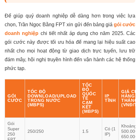
Để giúp quý doanh nghiệp dễ dàng hơn trong việc lựa
chọn, Trần Ngọc Bằng FPT xin gửi đến bảng giá
gói cước
doanh nghiệp
chi tiết nhất áp dụng cho năm 2025. Các
gói cước này được tối ưu hóa để mang lại hiệu suất cao
nhất cho mọi hoạt động từ giao dịch trực tuyến, lưu trữ
đám mây, hội nghị truyền hình đến vận hành các hệ thống
phức tạp.
TỐC
ĐỘ
TỐC ĐỘ
GIÁ CƯ
QUỐC
GÓI
DOWNLOAD/UPLOAD
IP
HÀNG
TẾ
CƯỚC
TRONG NƯỚC
TĨNH
THÁNG
CAM
(MBPS)
(VNĐ/T
KẾT
(MBPS)
Gói
Khoảng
Super
Có (1
250/250
1.5
500.000 
250
IP)
650.000
FPT