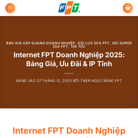
Bỏ
qua
nội
dung
BÁO GIÁ CÁP QUANG DOANH NGHIỆP
,
GÓI LUX 500 FPT
,
GÓI SUPER
250 FPT
,
TIN TỨC
Internet FPT Doanh Nghiệp 2025:
Bảng Giá, Ưu Đãi & IP Tĩnh
ĐĂNG VÀO
27 THÁNG 12, 2025
BỞI
TRẦN NGỌC BẰNG FPT
Internet FPT Doanh Nghiệp