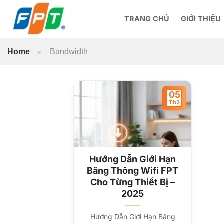
Bỏ
qua
TRANG CHỦ
GIỚI THIỆU
nội
dung
Home
Bandwidth
»
05
Th2
Hướng Dẫn Giới Hạn
Băng Thông Wifi FPT
Cho Từng Thiết Bị –
2025
Hướng Dẫn Giới Hạn Băng