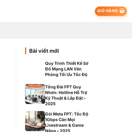
GIỎ HÀNG
Bài viết mới
Quy Trình Thiết Kế Sơ
Đồ Mạng LAN Văn
Phòng Tối Ưu Tốc Độ
Tổng Đài FPT Quy
Nhơn: Hotline Hỗ Trợ
Kỹ Thuật & Lắp Đặt –
2025
Gói Meta FPT: Tốc Độ
1Gbps Cân Mọi
Livestream & Game
Nặng – 2025