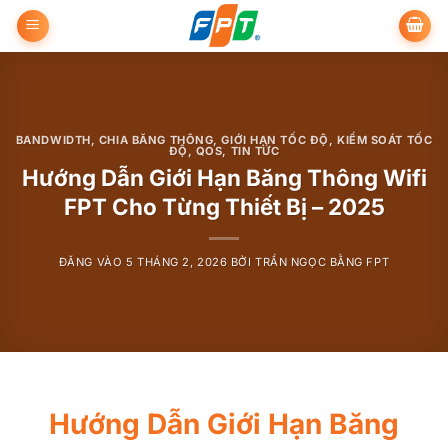
Bỏ
qua
nội
dung
BANDWIDTH
,
CHIA BĂNG THÔNG
,
GIỚI HẠN TỐC ĐỘ
,
KIỂM SOÁT TỐC
ĐỘ
,
QOS
,
TIN TỨC
Hướng Dẫn Giới Hạn Băng Thông Wifi
FPT Cho Từng Thiết Bị – 2025
ĐĂNG VÀO
5 THÁNG 2, 2026
BỞI
TRẦN NGỌC BẰNG FPT
Hướng Dẫn Giới Hạn Băng