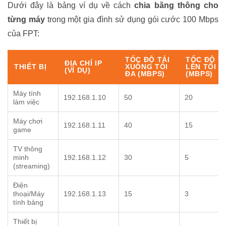
Dưới đây là bảng ví dụ về cách
chia băng thông cho
từng máy
trong một gia đình sử dụng gói cước 100 Mbps
của FPT:
TỐC ĐỘ TẢI
TỐC ĐỘ TẢ
ĐỊA CHỈ IP
THIẾT BỊ
XUỐNG TỐI
LÊN TỐI Đ
(VÍ DỤ)
ĐA (MBPS)
(MBPS)
Máy tính
192.168.1.10
50
20
làm việc
Máy chơi
192.168.1.11
40
15
game
TV thông
minh
192.168.1.12
30
5
(streaming)
Điện
thoại/Máy
192.168.1.13
15
3
tính bảng
Thiết bị