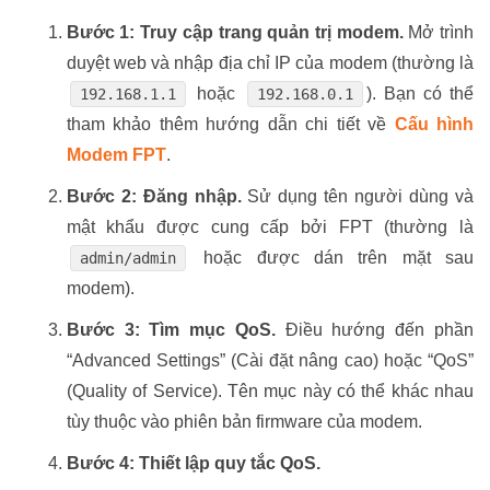
Bước 1: Truy cập trang quản trị modem.
Mở trình
duyệt web và nhập địa chỉ IP của modem (thường là
hoặc
). Bạn có thể
192.168.1.1
192.168.0.1
tham khảo thêm hướng dẫn chi tiết về
Cấu hình
Modem FPT
.
Bước 2: Đăng nhập.
Sử dụng tên người dùng và
mật khẩu được cung cấp bởi FPT (thường là
hoặc được dán trên mặt sau
admin/admin
modem).
Bước 3: Tìm mục QoS.
Điều hướng đến phần
“Advanced Settings” (Cài đặt nâng cao) hoặc “QoS”
(Quality of Service). Tên mục này có thể khác nhau
tùy thuộc vào phiên bản firmware của modem.
Bước 4: Thiết lập quy tắc QoS.