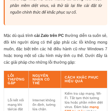
phần mềm diệt virus, và thử tải lại file cài đặt từ
nguồn chính thức để khắc phục sự cố.
Mặc dù quá trình
cài Zalo trên PC
thường diễn ra suôn sẻ,
đôi khi người dùng có thể gặp phải các lỗi không mong
muốn, đặc biệt trên các hệ điều hành cũ như Windows 7
hoặc trong một số cấu hình máy tính cụ thể. Dưới đây là
các giải pháp cho những lỗi thường gặp:
LỖI
NGUYÊN
CÁCH KHẮC PHỤC
THƯỜNG
NHÂN CÓ
HIỆU QUẢ
GẶP
THỂ
Kiểm tra cáp mạng, Wi-
Fi. Tắt tạm thời tường
Lỗi kết nối
Internet không
lửa hoặc phần mềm diệt
mạng khi
ổn định, tường
virus. Đảm bảo
mạng
tải/cài đặt
lửa chặn.