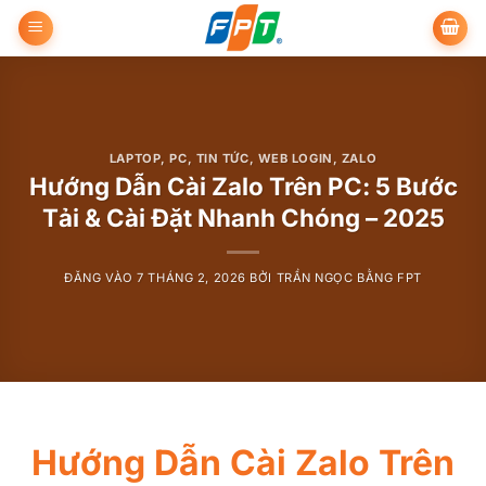
Bỏ
qua
nội
dung
LAPTOP
,
PC
,
TIN TỨC
,
WEB LOGIN
,
ZALO
Hướng Dẫn Cài Zalo Trên PC: 5 Bước
Tải & Cài Đặt Nhanh Chóng – 2025
ĐĂNG VÀO
7 THÁNG 2, 2026
BỞI
TRẦN NGỌC BẰNG FPT
Hướng Dẫn Cài Zalo Trên