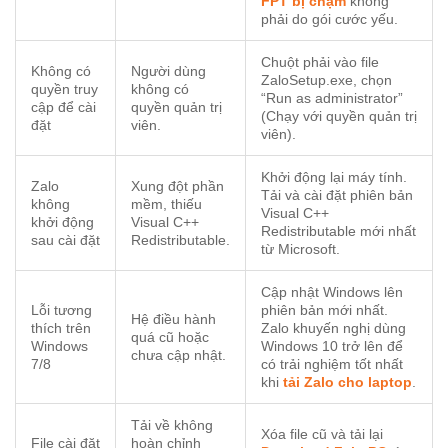
FPT bị chậm
không
phải do gói cước yếu.
Chuột phải vào file
Không có
Người dùng
ZaloSetup.exe, chọn
quyền truy
không có
“Run as administrator”
cập để cài
quyền quản trị
(Chạy với quyền quản trị
đặt
viên.
viên).
Khởi động lại máy tính.
Zalo
Xung đột phần
Tải và cài đặt phiên bản
không
mềm, thiếu
Visual C++
khởi động
Visual C++
Redistributable mới nhất
sau cài đặt
Redistributable.
từ Microsoft.
Cập nhật Windows lên
Lỗi tương
phiên bản mới nhất.
Hệ điều hành
thích trên
Zalo khuyến nghị dùng
quá cũ hoặc
Windows
Windows 10 trở lên để
chưa cập nhật.
7/8
có trải nghiệm tốt nhất
khi
tải Zalo cho laptop
.
Tải về không
Xóa file cũ và tải lại
File cài đặt
hoàn chỉnh