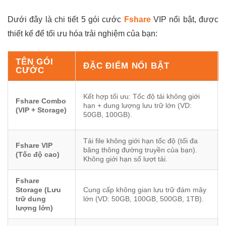
Dưới đây là chi tiết 5 gói cước
Fshare
VIP nổi bật, được
thiết kế để tối ưu hóa trải nghiệm của bạn:
TÊN GÓI
ĐẶC ĐIỂM NỔI BẬT
CƯỚC
Kết hợp tối ưu: Tốc độ tải không giới
Fshare Combo
hạn + dung lượng lưu trữ lớn (VD:
(VIP + Storage)
50GB, 100GB).
Tải file không giới hạn tốc độ (tối đa
Fshare VIP
băng thông đường truyền của bạn).
(Tốc độ cao)
Không giới hạn số lượt tải.
Fshare
Storage (Lưu
Cung cấp không gian lưu trữ đám mây
trữ dung
lớn (VD: 50GB, 100GB, 500GB, 1TB).
lượng lớn)