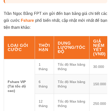
Trần Ngọc Bằng FPT xin gửi đến bạn bảng giá chi tiết các
gói cước
Fshare
phổ biến nhất, cập nhật mới nhất để bạn
tiện tham khảo:
GIÁ
DUNG
LOẠI GÓI
THỜI
NIÊM
LƯỢNG/TỐC
CƯỚC
HẠN
YẾT
ĐỘ
(VNĐ)
1
Tốc độ Max băng
30.000
tháng
thông
Fshare VIP
6
Tốc độ Max băng
150.000
(Tải tốc độ
tháng
thông
cao)
12
Tốc độ Max băng
250.000
tháng
thông