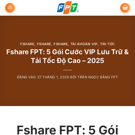
Bỏ
qua
nội
dung
FSHARE
,
FSHARE
,
FSHARE
,
TÀI KHOẢN VIP
,
TIN TỨC
Fshare FPT: 5 Gói Cước VIP Lưu Trữ &
Tải Tốc Độ Cao – 2025
ĐĂNG VÀO
27 THÁNG 1, 2026
BỞI
TRẦN NGỌC BẰNG FPT
Fshare FPT: 5 Gói