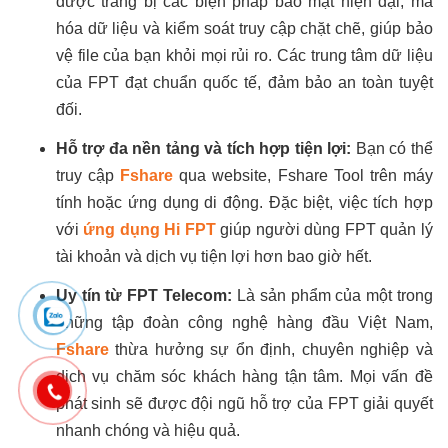
được trang bị các biện pháp bảo mật hiện đại, mã
hóa dữ liệu và kiểm soát truy cập chặt chẽ, giúp bảo
vệ file của bạn khỏi mọi rủi ro. Các trung tâm dữ liệu
của FPT đạt chuẩn quốc tế, đảm bảo an toàn tuyệt
đối.
Hỗ trợ đa nền tảng và tích hợp tiện lợi:
Bạn có thể
truy cập
Fshare
qua website, Fshare Tool trên máy
tính hoặc ứng dụng di động. Đặc biệt, việc tích hợp
với
ứng dụng Hi FPT
giúp người dùng FPT quản lý
tài khoản và dịch vụ tiện lợi hơn bao giờ hết.
Uy tín từ FPT Telecom:
Là sản phẩm của một trong
những tập đoàn công nghệ hàng đầu Việt Nam,
Fshare
thừa hưởng sự ổn định, chuyên nghiệp và
dịch vụ chăm sóc khách hàng tận tâm. Mọi vấn đề
phát sinh sẽ được đội ngũ hỗ trợ của FPT giải quyết
nhanh chóng và hiệu quả.