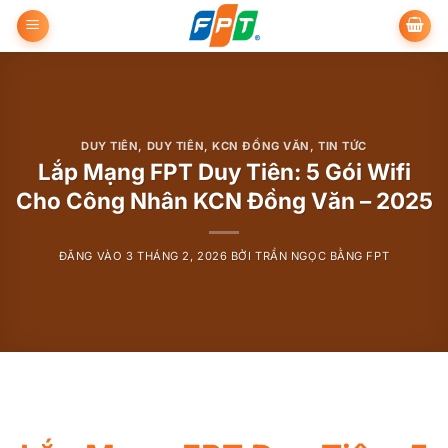
Bỏ
qua
nội
dung
DUY TIÊN
,
DUY TIÊN
,
KCN ĐỒNG VĂN
,
TIN TỨC
Lắp Mạng FPT Duy Tiên: 5 Gói Wifi
Cho Công Nhân KCN Đồng Văn – 2025
ĐĂNG VÀO
3 THÁNG 2, 2026
BỞI
TRẦN NGỌC BẰNG FPT