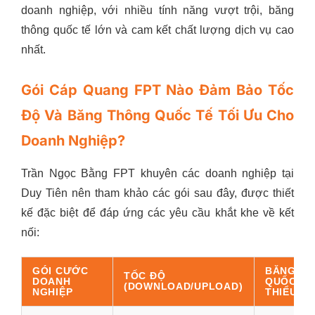
doanh nghiệp, với nhiều tính năng vượt trội, băng
thông quốc tế lớn và cam kết chất lượng dịch vụ cao
nhất.
Gói Cáp Quang FPT Nào Đảm Bảo Tốc
Độ Và Băng Thông Quốc Tế Tối Ưu Cho
Doanh Nghiệp?
Trần Ngọc Bằng FPT khuyên các doanh nghiệp tại
Duy Tiên nên tham khảo các gói sau đây, được thiết
kế đặc biệt để đáp ứng các yêu cầu khắt khe về kết
nối:
GÓI CƯỚC
BĂNG T
TỐC ĐỘ
DOANH
QUỐC TẾ
(DOWNLOAD/UPLOAD)
NGHIỆP
THIỂU