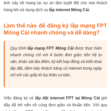
tình này sẽ mang lại sự an tâm tuyệt đối cho mọi khách
hàng khi sử dụng dịch vụ
lắp internet Móng Cái
.
Làm thế nào để đăng ký lắp mạng FPT
Móng Cái nhanh chóng và dễ dàng?
Quy trình
lắp mạng FPT Móng Cái
được thực hiện
nhanh chóng chỉ với 4 bước đơn giản: liên hệ tư
vấn, khảo sát địa điểm, ký kết hợp đồng và triển khai
lắp đặt, đảm bảo khách hàng có internet trong ngày
chỉ với các giấy tờ tùy thân cơ bản.
Việc đăng ký và
lắp đặt internet FPT tại Móng Cái
giờ
đây đã trở nên vô cùng đơn giản và thuận tiện. Với quy