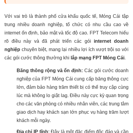
Với vai trò là thành phố cửa khẩu quốc tế, Móng Cái tập
trung nhiều doanh nghiệp, tổ chức có nhu cầu cao về
internet ổn định, bảo mật và tốc độ cao. FPT Telecom hiểu
rõ điều này và đã phát triển các gói
internet doanh
nghiệp
chuyên biệt, mang lại nhiều lợi ích vượt trội so với
các gói cước thông thường khi
lắp mạng FPT Móng Cái
.
Băng thông rộng và ổn định:
Các gói cước doanh
nghiệp của FPT Móng Cái cung cấp băng thông cực
lớn, đảm bảo hàng trăm thiết bị có thể truy cập cùng
lúc mà không lo giật lag. Điều này cực kỳ quan trọng
cho các văn phòng có nhiều nhân viên, các trung tâm
giao dịch hay khách sạn lớn phục vụ hàng trăm lượt
khách mỗi ngày.
Địa chỉ IP tĩnh:
Đây là một đặc điểm độc đáo và cần