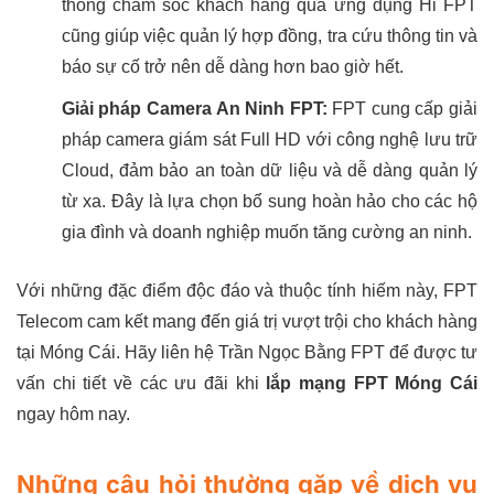
thống chăm sóc khách hàng qua ứng dụng Hi FPT
cũng giúp việc quản lý hợp đồng, tra cứu thông tin và
báo sự cố trở nên dễ dàng hơn bao giờ hết.
Giải pháp Camera An Ninh FPT:
FPT cung cấp giải
pháp camera giám sát Full HD với công nghệ lưu trữ
Cloud, đảm bảo an toàn dữ liệu và dễ dàng quản lý
từ xa. Đây là lựa chọn bổ sung hoàn hảo cho các hộ
gia đình và doanh nghiệp muốn tăng cường an ninh.
Với những đặc điểm độc đáo và thuộc tính hiếm này, FPT
Telecom cam kết mang đến giá trị vượt trội cho khách hàng
tại Móng Cái. Hãy liên hệ Trần Ngọc Bằng FPT để được tư
vấn chi tiết về các ưu đãi khi
lắp mạng FPT Móng Cái
ngay hôm nay.
Những câu hỏi thường gặp về dịch vụ