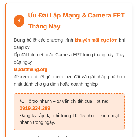
Ưu Đãi Lắp Mạng & Camera FPT
⚡
Tháng Này
Đừng bỏ lỡ các chương trình
khuyến mãi cực lớn
khi
đăng ký
lắp đặt Internet hoặc Camera FPT trong tháng này. Truy
cập ngay
lapdatmang.org
để xem chi tiết gói cước, ưu đãi và giải pháp phù hợp
nhất dành cho gia đình hoặc doanh nghiệp.
📞 Hỗ trợ nhanh – tư vấn chi tiết qua Hotline:
0919.334.399
Đăng ký lắp đặt chỉ trong 10–15 phút – kích hoạt
nhanh trong ngày.