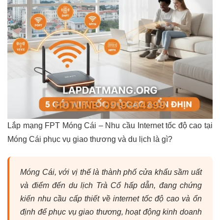
Lắp mạng FPT Móng Cái – Nhu cầu Internet tốc độ cao tại
Móng Cái phục vụ giao thương và du lịch là gì?
Móng Cái, với vị thế là thành phố cửa khẩu sầm uất
và điểm đến du lịch Trà Cổ hấp dẫn, đang chứng
kiến nhu cầu cấp thiết về internet tốc độ cao và ổn
định để phục vụ giao thương, hoạt động kinh doanh