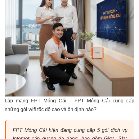
Lắp mạng FPT Móng Cái – FPT Móng Cái cung cấp
những gói wifi tốc độ cao và ổn định nào?
FPT Móng Cái hiện đang cung cấp 5 gói dịch vụ
Internet cáp quang đa dạng, bao gồm Giga, Sky,