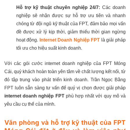
Hỗ trợ kỹ thuật chuyên nghiệp 24/7:
Các doanh
nghiệp sẽ nhận được sự hỗ trợ ưu tiên và nhanh
chóng từ đội ngũ kỹ thuật của FPT, đảm bảo mọi vấn
đề được xử lý kịp thời, giảm thiểu thời gian ngừng
hoạt động.
Internet Doanh Nghiệp FPT
là giải pháp
tối ưu cho hiệu suất kinh doanh.
Với các gói cước internet doanh nghiệp của FPT Móng
Cái, quý khách hoàn toàn yên tâm về chất lượng kết nối, từ
đó tập trung vào phát triển kinh doanh. Trần Ngọc Bằng
FPT luôn sẵn sàng tư vấn để quý vị chọn được giải pháp
internet doanh nghiệp FPT
phù hợp nhất với quy mô và
yêu cầu cụ thể của mình.
Văn phòng và hỗ trợ kỹ thuật của FPT