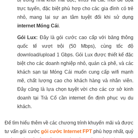
trực tuyến, đặc biệt phù hợp cho các gia đình có trẻ
nhỏ, mang lại sự an tâm tuyệt đối khi sử dụng
internet Móng Cái
.
Gói Lux:
Đây là gói cước cao cấp với băng thông
quốc tế vượt trội (50 Mbps), cùng tốc độ
download/upload 1 Gbps. Gói Lux được thiết kế đặc
biệt cho các doanh nghiệp nhỏ, quán cà phê, và các
khách sạn tại Móng Cái muốn cung cấp wifi mạnh
mẽ, chất lượng cao cho khách hàng và nhân viên.
Đây cũng là lựa chọn tuyệt vời cho các cơ sở kinh
doanh tại Trà Cổ cần internet ổn định phục vụ du
khách.
Để tìm hiểu thêm về các chương trình khuyến mãi và được
tư vấn gói cước
gói cước Internet FPT
phù hợp nhất, quý