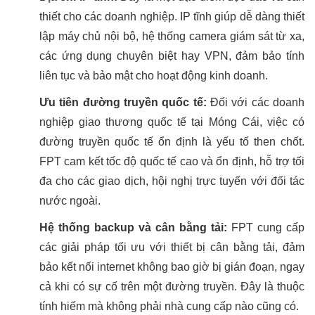
thiết cho các doanh nghiệp. IP tĩnh giúp dễ dàng thiết
lập máy chủ nội bộ, hệ thống camera giám sát từ xa,
các ứng dụng chuyên biệt hay VPN, đảm bảo tính
liên tục và bảo mật cho hoạt động kinh doanh.
Ưu tiên đường truyền quốc tế:
Đối với các doanh
nghiệp giao thương quốc tế tại Móng Cái, việc có
đường truyền quốc tế ổn định là yếu tố then chốt.
FPT cam kết tốc độ quốc tế cao và ổn định, hỗ trợ tối
đa cho các giao dịch, hội nghị trực tuyến với đối tác
nước ngoài.
Hệ thống backup và cân bằng tải:
FPT cung cấp
các giải pháp tối ưu với thiết bị cân bằng tải, đảm
bảo kết nối internet không bao giờ bị gián đoạn, ngay
cả khi có sự cố trên một đường truyền. Đây là thuộc
tính hiếm mà không phải nhà cung cấp nào cũng có.