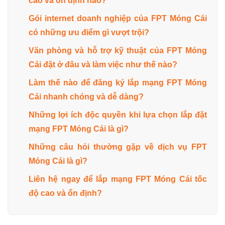
cao và ổn định nào?
Gói internet doanh nghiệp của FPT Móng Cái
có những ưu điểm gì vượt trội?
Văn phòng và hỗ trợ kỹ thuật của FPT Móng
Cái đặt ở đâu và làm việc như thế nào?
Làm thế nào để đăng ký lắp mạng FPT Móng
Cái nhanh chóng và dễ dàng?
Những lợi ích độc quyền khi lựa chọn lắp đặt
mạng FPT Móng Cái là gì?
Những câu hỏi thường gặp về dịch vụ FPT
Móng Cái là gì?
Liên hệ ngay để lắp mạng FPT Móng Cái tốc
độ cao và ổn định?