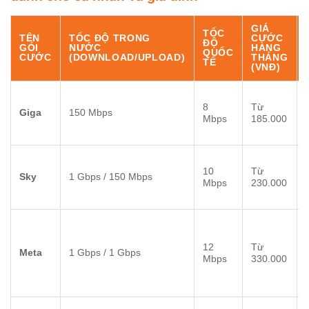
GIÁ
TỐC
TÊN
TỐC ĐỘ TRONG
CƯỚC
ĐỘ
GÓI
NƯỚC
HÀNG
QUỐC
CƯỚC
(DOWNLOAD/UPLOAD)
THÁNG
TẾ
(VNĐ)
8
Từ
Giga
150 Mbps
Mbps
185.000
10
Từ
Sky
1 Gbps / 150 Mbps
Mbps
230.000
12
Từ
Meta
1 Gbps / 1 Gbps
Mbps
330.000