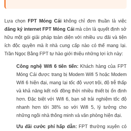
Lựa chọn
FPT Móng Cái
không chỉ đơn thuần là việc
đăng ký internet FPT Móng Cái
mà còn là quyết định sở
hữu một gói giải pháp toàn diện với nhiều ưu đãi và tiện
ích độc quyền mà ít nhà cung cấp nào có thể mang lại.
Trần Ngọc Bằng FPT tự hào giới thiệu những lợi ích này:
Công nghệ Wifi 6 tiên tiến:
Khách hàng của FPT
Móng Cái được trang bị Modem Wifi 5 hoặc Modem
Wifi 6 hiện đại, mang lại tốc độ vượt trội, độ trễ thấp
và khả năng kết nối đồng thời nhiều thiết bị ổn định
hơn. Đặc biệt với Wifi 6, bạn sẽ trải nghiệm tốc độ
nhanh hơn tới 38% so với Wifi 5, lý tưởng cho
những ngôi nhà thông minh và văn phòng hiện đại.
Ưu đãi cước phí hấp dẫn:
FPT thường xuyên có