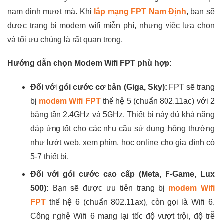
nam định mượt mà. Khi
lắp mạng FPT Nam Định
, bạn sẽ
được trang bị modem wifi miễn phí, nhưng việc lựa chọn
và tối ưu chúng là rất quan trọng.
Hướng dẫn chọn Modem Wifi FPT phù hợp:
Đối với gói cước cơ bản (Giga, Sky):
FPT sẽ trang
bị
modem Wifi FPT
thế hệ 5 (chuẩn 802.11ac) với 2
băng tần 2.4GHz và 5GHz. Thiết bị này đủ khả năng
đáp ứng tốt cho các nhu cầu sử dụng thông thường
như lướt web, xem phim, học online cho gia đình có
5-7 thiết bị.
Đối với gói cước cao cấp (Meta, F-Game, Lux
500):
Bạn sẽ được ưu tiên trang bị
modem Wifi
FPT
thế hệ 6 (chuẩn 802.11ax), còn gọi là Wifi 6.
Công nghệ Wifi 6 mang lại tốc độ vượt trội, độ trễ