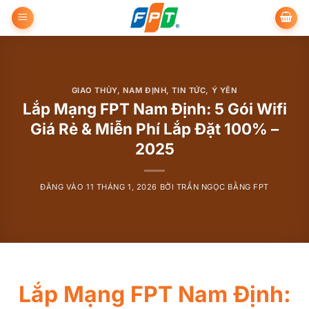
Bỏ
qua
nội
dung
GIAO THỦY
,
NAM ĐỊNH
,
TIN TỨC
,
Ý YÊN
Lắp Mạng FPT Nam Định: 5 Gói Wifi
Giá Rẻ & Miễn Phí Lắp Đặt 100% –
2025
ĐĂNG VÀO
11 THÁNG 1, 2026
BỞI
TRẦN NGỌC BẰNG FPT
Lắp Mạng FPT Nam Định: