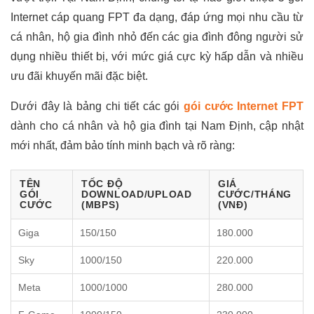
Internet cáp quang FPT đa dạng, đáp ứng mọi nhu cầu từ
cá nhân, hộ gia đình nhỏ đến các gia đình đông người sử
dụng nhiều thiết bị, với mức giá cực kỳ hấp dẫn và nhiều
ưu đãi khuyến mãi đặc biệt.
Dưới đây là bảng chi tiết các gói
gói cước Internet FPT
dành cho cá nhân và hộ gia đình tại Nam Định, cập nhật
mới nhất, đảm bảo tính minh bạch và rõ ràng:
TÊN
TỐC ĐỘ
GIÁ
GÓI
DOWNLOAD/UPLOAD
CƯỚC/THÁNG
CƯỚC
(MBPS)
(VNĐ)
Giga
150/150
180.000
Sky
1000/150
220.000
Meta
1000/1000
280.000