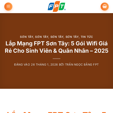
Bỏ
qua
nội
dung
SƠN TÂY
,
SƠN TÂY
,
SƠN TÂY
,
SƠN TÂY
,
TIN TỨC
Lắp Mạng FPT Sơn Tây: 5 Gói Wifi Giá
Rẻ Cho Sinh Viên & Quân Nhân – 2025
ĐĂNG VÀO
26 THÁNG 1, 2026
BỞI
TRẦN NGỌC BẰNG FPT