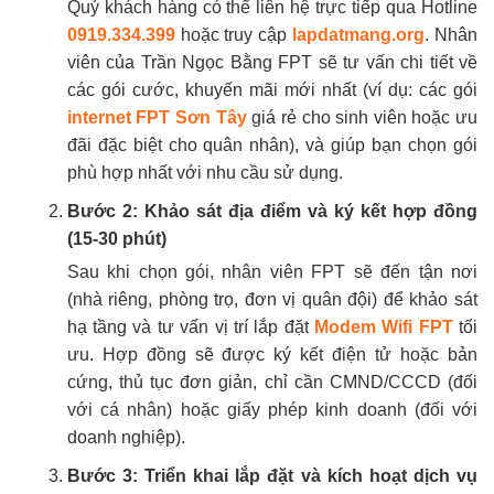
Quý khách hàng có thể liên hệ trực tiếp qua Hotline
0919.334.399
hoặc truy cập
lapdatmang.org
. Nhân
viên của Trần Ngọc Bằng FPT sẽ tư vấn chi tiết về
các gói cước, khuyến mãi mới nhất (ví dụ: các gói
internet FPT Sơn Tây
giá rẻ cho sinh viên hoặc ưu
đãi đặc biệt cho quân nhân), và giúp bạn chọn gói
phù hợp nhất với nhu cầu sử dụng.
Bước 2: Khảo sát địa điểm và ký kết hợp đồng
(15-30 phút)
Sau khi chọn gói, nhân viên FPT sẽ đến tận nơi
(nhà riêng, phòng trọ, đơn vị quân đội) để khảo sát
hạ tầng và tư vấn vị trí lắp đặt
Modem Wifi FPT
tối
ưu. Hợp đồng sẽ được ký kết điện tử hoặc bản
cứng, thủ tục đơn giản, chỉ cần CMND/CCCD (đối
với cá nhân) hoặc giấy phép kinh doanh (đối với
doanh nghiệp).
Bước 3: Triển khai lắp đặt và kích hoạt dịch vụ