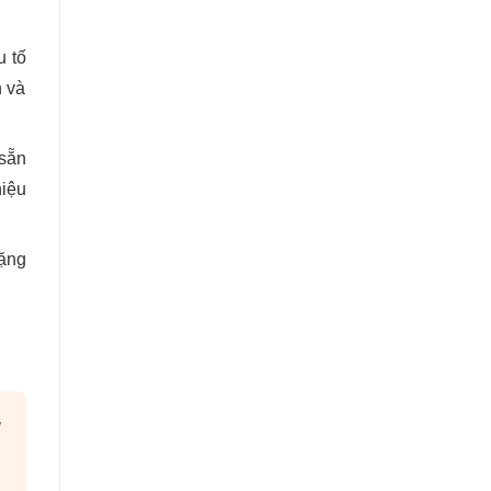
u tố
h và
 sẵn
hiệu
tặng
g