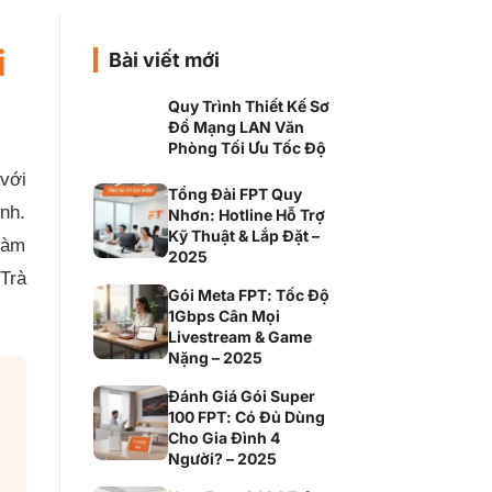
i
Bài viết mới
Quy Trình Thiết Kế Sơ
Đồ Mạng LAN Văn
Phòng Tối Ưu Tốc Độ
 với
Tổng Đài FPT Quy
inh.
Nhơn: Hotline Hỗ Trợ
Kỹ Thuật & Lắp Đặt –
làm
2025
 Trà
Gói Meta FPT: Tốc Độ
1Gbps Cân Mọi
Livestream & Game
Nặng – 2025
Đánh Giá Gói Super
100 FPT: Có Đủ Dùng
Cho Gia Đình 4
Người? – 2025