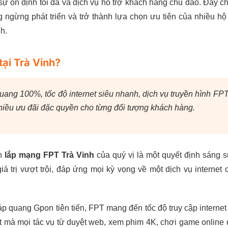
, sự ổn định tối đa và dịch vụ hỗ trợ khách hàng chu đáo. Đây c
 ngừng phát triển và trở thành lựa chọn ưu tiên của nhiều hộ
h.
ại Trà Vinh?
quang 100%, tốc độ internet siêu nhanh, dịch vụ truyền hình FP
nhiều ưu đãi đặc quyền cho từng đối tượng khách hàng.
ọn
lắp mạng FPT Trà Vinh
của quý vị là một quyết định sáng s
trị vượt trội, đáp ứng mọi kỳ vọng về một dịch vụ internet 
 quang Gpon tiên tiến, FPT mang đến tốc độ truy cập internet
mà mọi tác vụ từ duyệt web, xem phim 4K, chơi game online