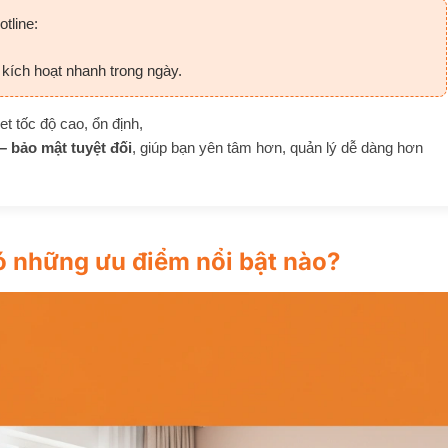
otline:
 kích hoạt nhanh trong ngày.
t tốc độ cao, ổn định,
– bảo mật tuyệt đối
, giúp bạn yên tâm hơn, quản lý dễ dàng hơn
ó những ưu điểm nổi bật nào?