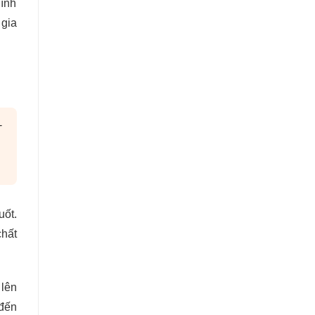
hính
 gia
T
uốt.
chất
 lên
 đến