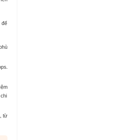
u để
phù
bps.
hiệm
 chi
, từ