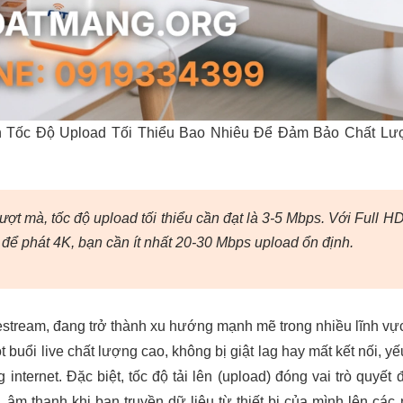
n Tốc Độ Upload Tối Thiểu Bao Nhiêu Để Đảm Bảo Chất Lư
ợt mà, tốc độ upload tối thiểu cần đạt là 3-5 Mbps. Với Full H
 để phát 4K, bạn cần ít nhất 20-30 Mbps upload ổn định.
ivestream, đang trở thành xu hướng mạnh mẽ trong nhiều lĩnh vự
t buổi live chất lượng cao, không bị giật lag hay mất kết nối, yế
nternet. Đặc biệt, tốc độ tải lên (upload) đóng vai trò quyết 
âm thanh khi bạn truyền dữ liệu từ thiết bị của mình lên các