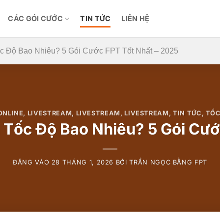
CÁC GÓI CƯỚC
TIN TỨC
LIÊN HỆ
c Độ Bao Nhiêu? 5 Gói Cước FPT Tốt Nhất – 2025
ONLINE
,
LIVESTREAM
,
LIVESTREAM
,
LIVESTREAM
,
TIN TỨC
,
TỐC
Tốc Độ Bao Nhiêu? 5 Gói Cướ
ĐĂNG VÀO
28 THÁNG 1, 2026
BỞI
TRẦN NGỌC BẰNG FPT