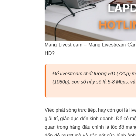
Mạng Livestream – Mạng Livestream Cầ
HD?
Để livestream chất lượng HD (720p) mư
(1080p), con số này sẽ là 5-8 Mbps, và
Việc phát sóng trực tiếp, hay còn gọi là l
giải trí, giáo dục đến kinh doanh. Để có mộ
quan trọng hàng đầu chính là tốc độ mạng i
đến độ mượt mà và sắc nét của hình ảnh, 