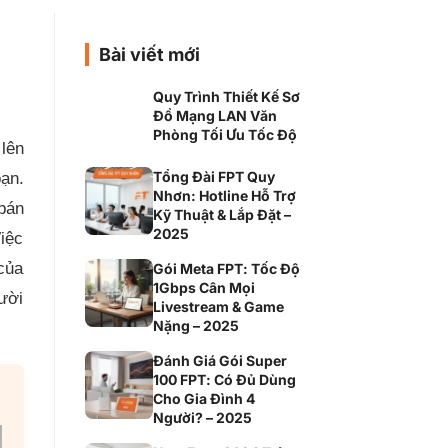
Bài viết mới
Quy Trình Thiết Kế Sơ
Đồ Mạng LAN Văn
Phòng Tối Ưu Tốc Độ
lên
Tổng Đài FPT Quy
ạn.
Nhơn: Hotline Hỗ Trợ
bán
Kỹ Thuật & Lắp Đặt –
2025
Việc
của
Gói Meta FPT: Tốc Độ
1Gbps Cân Mọi
gười
Livestream & Game
Nặng – 2025
Đánh Giá Gói Super
100 FPT: Có Đủ Dùng
Cho Gia Đình 4
Người? – 2025