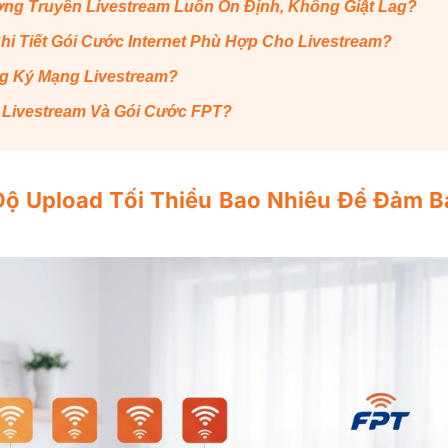
g Truyền Livestream Luôn Ổn Định, Không Giật Lag?
i Tiết Gói Cước Internet Phù Hợp Cho Livestream?
g Ký Mạng Livestream?
Livestream Và Gói Cước FPT?
Độ Upload Tối Thiểu Bao Nhiêu Để Đảm B