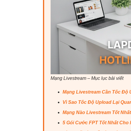
Mạng Livestream – Mục lục bài viết
Mạng Livestream Cần Tốc Độ 
Vì Sao Tốc Độ Upload Lại Qua
Mạng Nào Livestream Tốt Nhấ
5 Gói Cước FPT Tốt Nhất Cho 