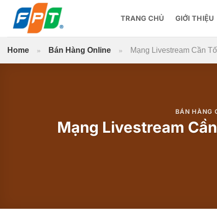
Bỏ
qua
TRANG CHỦ
GIỚI THIỆU
nội
dung
Home
Bán Hàng Online
Mạng Livestream Cần Tố
»
»
BÁN HÀNG 
Mạng Livestream Cần 