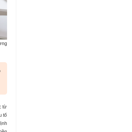
ợng
D
c từ
u tố
định
 nền