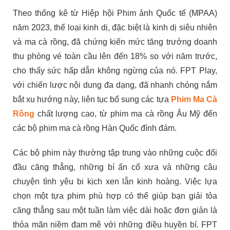
Theo thống kê từ Hiệp hội Phim ảnh Quốc tế (MPAA)
năm 2023, thể loại kinh dị, đặc biệt là kinh dị siêu nhiên
và ma cà rồng, đã chứng kiến mức tăng trưởng doanh
thu phòng vé toàn cầu lên đến 18% so với năm trước,
cho thấy sức hấp dẫn không ngừng của nó. FPT Play,
với chiến lược nội dung đa dạng, đã nhanh chóng nắm
bắt xu hướng này, liên tục bổ sung các tựa
Phim Ma Cà
Rồng
chất lượng cao, từ phim ma cà rồng Âu Mỹ đến
các bộ phim ma cà rồng Hàn Quốc đình đám.
Các bộ phim này thường tập trung vào những cuộc đối
đầu căng thẳng, những bí ẩn cổ xưa và những câu
chuyện tình yêu bi kịch xen lẫn kinh hoàng. Việc lựa
chọn một tựa phim phù hợp có thể giúp bạn giải tỏa
căng thẳng sau một tuần làm việc dài hoặc đơn giản là
thỏa mãn niềm đam mê với những điều huyền bí. FPT