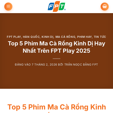
Bỏ
qua
nội
dung
FPT PLAY
,
HÀN QUỐC
,
KINH DỊ
,
MA CÀ RỒNG
,
PHIM HAY
,
TIN TỨC
Top 5 Phim Ma Cà Rồng Kinh Dị Hay
Nhất Trên FPT Play 2025
ĐĂNG VÀO
7 THÁNG 2, 2026
BỞI
TRẦN NGỌC BẰNG FPT
Top 5 Phim Ma Cà Rồng Kinh