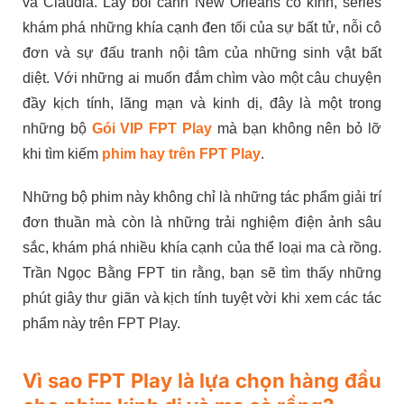
và Claudia. Lấy bối cảnh New Orleans cổ kính, series
khám phá những khía cạnh đen tối của sự bất tử, nỗi cô
đơn và sự đấu tranh nội tâm của những sinh vật bất
diệt. Với những ai muốn đắm chìm vào một câu chuyện
đầy kịch tính, lãng mạn và kinh dị, đây là một trong
những bộ
Gói VIP FPT Play
mà bạn không nên bỏ lỡ
khi tìm kiếm
phim hay trên FPT Play
.
Những bộ phim này không chỉ là những tác phẩm giải trí
đơn thuần mà còn là những trải nghiệm điện ảnh sâu
sắc, khám phá nhiều khía cạnh của thể loại ma cà rồng.
Trần Ngọc Bằng FPT tin rằng, bạn sẽ tìm thấy những
phút giây thư giãn và kịch tính tuyệt vời khi xem các tác
phẩm này trên FPT Play.
Vì sao FPT Play là lựa chọn hàng đầu