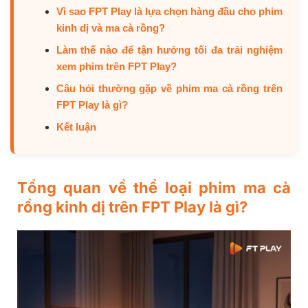
Vì sao FPT Play là lựa chọn hàng đầu cho phim
kinh dị và ma cà rồng?
Làm thế nào để tận hưởng tối đa trải nghiệm
xem phim trên FPT Play?
Câu hỏi thường gặp về phim ma cà rồng trên
FPT Play là gì?
Kết luận
Tổng quan về thể loại phim ma cà
rồng kinh dị trên FPT Play là gì?