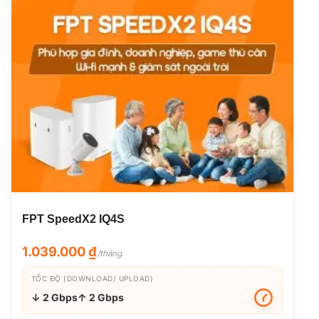
FPT SpeedX2 IQ4S
1.039.000
₫
/tháng
TỐC ĐỘ (DOWNLOAD/ UPLOAD)
↓ 2 Gbps
↑ 2 Gbps