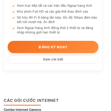
Xem trực tiếp tất cả các trận đấu Ngoại hạng Anh
Kho phim Full HD và các giải thể thao đỉnh cao
Sở hữu Wi-Fi 6 băng tần kép, tốc độ 1Gbps đảm bảo
kết nối mượt mà, ổn định
Xem Ngoại Hạng Anh đồng thời 2 thiết bị và đăng
nhập không giới hạn thiết bị
Hỗ trợ kỹ thuật 24/7
(*) Thiết bị thực tế đi kèm trong gói có thể khác
ĐĂNG KÝ NGAY
nhau ở từng khu vực
Xem chi tiết
CÁC GÓI CƯỚC INTERNET
Combo Internet Camera