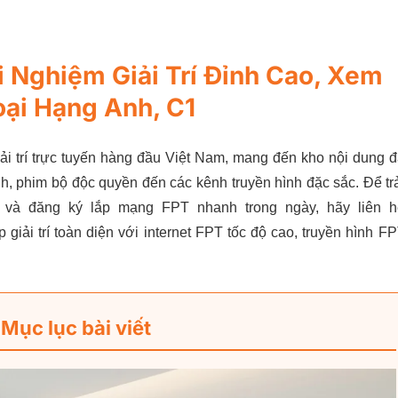
i Nghiệm Giải Trí Đỉnh Cao, Xem
ại Hạng Anh, C1
ải trí trực tuyến hàng đầu Việt Nam, mang đến kho nội dung 
h, phim bộ độc quyền đến các kênh truyền hình đặc sắc. Để tr
y và đăng ký lắp mạng FPT nhanh trong ngày, hãy liên 
giải trí toàn diện với internet FPT tốc độ cao, truyền hình F
Mục lục bài viết