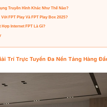
Dụng Truyền Hình Khác Như Thế Nào?
 Với FPT Play Và FPT Play Box 2025?
 Hợp Internet FPT Là Gì?
y
Giải Trí Trực Tuyến Đa Nền Tảng Hàng Đầ