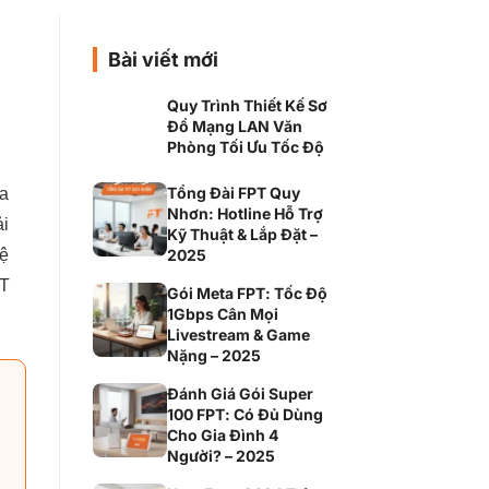
Bài viết mới
Quy Trình Thiết Kế Sơ
Đồ Mạng LAN Văn
Phòng Tối Ưu Tốc Độ
Tổng Đài FPT Quy
đa
Nhơn: Hotline Hỗ Trợ
ải
Kỹ Thuật & Lắp Đặt –
hệ
2025
PT
Gói Meta FPT: Tốc Độ
1Gbps Cân Mọi
Livestream & Game
Nặng – 2025
Đánh Giá Gói Super
100 FPT: Có Đủ Dùng
Cho Gia Đình 4
Người? – 2025