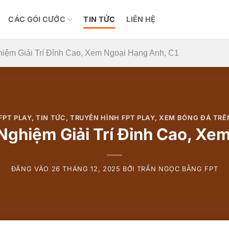
CÁC GÓI CƯỚC
TIN TỨC
LIÊN HỆ
hiệm Giải Trí Đỉnh Cao, Xem Ngoại Hạng Anh, C1
FPT PLAY
,
TIN TỨC
,
TRUYỀN HÌNH FPT PLAY
,
XEM BÓNG ĐÁ TRÊN
 Nghiệm Giải Trí Đỉnh Cao, Xe
ĐĂNG VÀO
26 THÁNG 12, 2025
BỞI
TRẦN NGỌC BẰNG FPT