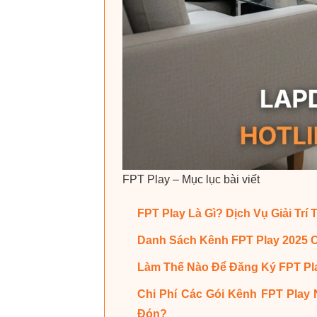
FPT Play – Mục lục bài viết
FPT Play Là Gì? Dịch Vụ Giải Tr
Danh Sách Kênh FPT Play 2025 C
Làm Thế Nào Để Đăng Ký FPT Pl
Chi Phí Các Gói Kênh FPT Play
Đón?