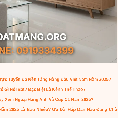
í Trực Tuyến Đa Nền Tảng Hàng Đầu Việt Nam Năm 2025?
ó Gì Nổi Bật? Đặc Biệt Là Kênh Thể Thao?
ay Xem Ngoại Hạng Anh Và Cúp C1 Năm 2025?
 Năm 2025 Là Bao Nhiêu? Ưu Đãi Hấp Dẫn Nào Đang Chờ