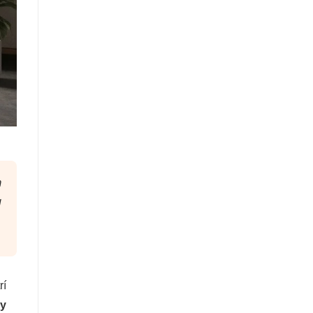
m
g
rí
y