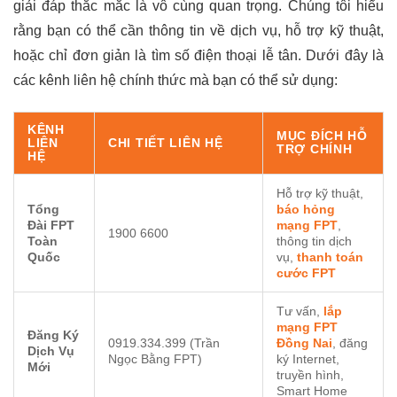
giải đáp thắc mắc là vô cùng quan trọng. Chúng tôi hiểu
rằng bạn có thể cần thông tin về dịch vụ, hỗ trợ kỹ thuật,
hoặc chỉ đơn giản là tìm số điện thoại lễ tân. Dưới đây là
các kênh liên hệ chính thức mà bạn có thể sử dụng:
KÊNH
MỤC ĐÍCH HỖ
LIÊN
CHI TIẾT LIÊN HỆ
TRỢ CHÍNH
HỆ
Hỗ trợ kỹ thuật,
Tổng
báo hỏng
Đài FPT
mạng FPT
,
1900 6600
Toàn
thông tin dịch
Quốc
vụ,
thanh toán
cước FPT
Tư vấn,
lắp
mạng FPT
Đăng Ký
0919.334.399 (Trần
Đồng Nai
, đăng
Dịch Vụ
Ngọc Bằng FPT)
ký Internet,
Mới
truyền hình,
Smart Home