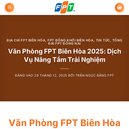
Bỏ
qua
nội
dung
ĐỊA CHỈ FPT BIÊN HÒA
,
FPT ĐỒNG KHỞI BIÊN HÒA
,
TIN TỨC
,
TỔNG
ĐÀI FPT ĐỒNG NAI
Văn Phòng FPT Biên Hòa 2025: Dịch
Vụ Nâng Tầm Trải Nghiệm
ĐĂNG VÀO
29 THÁNG 12, 2025
BỞI
TRẦN NGỌC BẰNG FPT
Văn Phòng FPT Biên Hòa